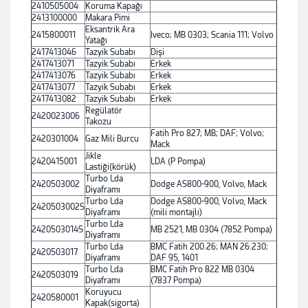
2410505004
Koruma Kapağı
2413100000
Makara Pimi
Eksantrik Ara
2415800011
Iveco; MB 0303; Scania 111; Volvo
Yatağı
2417413046
Tazyik Subabı
Dişi
2417413071
Tazyik Subabı
Erkek
2417413076
Tazyik Subabı
Erkek
2417413077
Tazyik Subabı
Erkek
2417413082
Tazyik Subabı
Erkek
Regülatör
2420023006
Takozu
Fatih Pro 827; MB; DAF; Volvo;
2420301004
Gaz Mili Burcu
Mack
Jikle
2420415001
LDA (P Pompa)
Lastiği(körük)
Turbo Lda
2420503002
Dodge AS800-900, Volvo, Mack
Diyaframı
Turbo Lda
Dodge AS800-900, Volvo, Mack
2420503002S
Diyaframı
(mili montajlı)
Turbo Lda
2420503014S
MB 2521, MB 0304 (7852 Pompa)
Diyaframı
Turbo Lda
BMC Fatih 200.26; MAN 26.230;
2420503017
Diyaframı
DAF 95, 1401
Turbo Lda
BMC Fatih Pro 822 MB 0304
2420503019
Diyaframı
(7837 Pompa)
Koruyucu
2420580001
Kapak(sigorta)