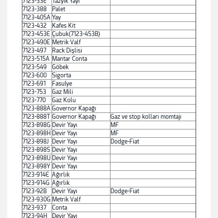
7123-33E
Tazyik Yayı
7123-388
Palet
7123-405A
Yay
7123-432
Kafes Kit
7123-453E
Çubuk(7123-453B)
7123-490E
Metrik Valf
7123-497
Rack Dişlisi
7123-515A
Mantar Conta
7123-549
Göbek
7123-600
Sigorta
7123-691
Fasulye
7123-753
Gaz Mili
7123-770
Gaz Kolu
7123-888A
Governor Kapağı
7123-888T
Governor Kapağı
Gaz ve stop kolları momtajı
7123-898G
Devir Yayı
MF
7123-898H
Devir Yayı
MF
7123-898J
Devir Yayı
Dodge-Fiat
7123-898S
Devir Yayı
7123-898U
Devir Yayı
7123-898Y
Devir Yayı
7123-914E
Ağırlık
7123-914G
Ağırlık
7123-92B
Devir Yayı
Dodge-Fiat
7123-930G
Metrik Valf
7123-937
Conta
7123-94H
Devir Yayı