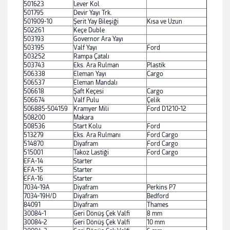
501623
Lever Kol
501795
Devir Yayı Trk.
501909-10
Şerit Yay Bileşiği
Kısa ve Uzun
502261
Keçe Duble
503193
Governor Ara Yayı
503195
Valf Yayı
Ford
503252
Rampa Çatalı
503743
Eks. Ara Rulman
Plastik
506338
Eleman Yayı
Cargo
506537
Eleman Mandalı
506618
Şaft Keçesi
Cargo
506674
Valf Pulu
Çelik
506885-504159
Kramyer Mili
Ford D1210-12
508200
Makara
508536
Start Kolu
Ford
513279
Eks. Ara Rulmanı
Ford Cargo
514870
Diyafram
Ford Cargo
515001
Takoz Lastiği
Ford Cargo
EFA-14
Starter
EFA-15
Starter
EFA-16
Starter
7034-19A
Diyafram
Perkins P7
7034-19H/D
Diyafram
Bedford
84091
Diyafram
Thames
30084-1
Geri Dönüş Çek Valfi
8 mm
30084-2
Geri Dönüş Çek Valfi
10 mm