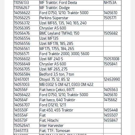
110S6133
MF Traktör; Ford Dexta
NH153A
110S6267
MF Traktör; Dodge
140S6622
Ford D750, 1210; Traktör 5000
140S610
150S6225
Perkins Süperstar
150S171
150S6372
Uzel MF65, 135, 140, 165, 240
150S6395
Chrysler AS 600
150S6476
BMC Leyland TM140, 150
150S682
150S6554
Uzel MF135
150S6556
Uzel MF178, 185, 285
150S6561
MF175, 175S, 184, 265
150S6571
Ford Traktör 2000, 3000, 5600
150S6602
Uzel MF 240 S
150S1008
150S6649
Chrysler AS 600
150S841
150S6705
Uzel MF 265, 275
160S6584
Bedford 3,5 ton, 7 ton
124S1001
Otoyol 75.12, 85.12
124S3990
140S1003
MB 0302 S OM 421, 0303 OM 422
140S56F
Fiat Iveco Çekici, 697T
140S563
140S6422
Ford D750, 1210, Traktör 5000
140S610
140S64F
Fiat Iveco, 640 Traktör
141S662
140S6707
Ford D1210, 1211
145S50F
Fiat 450, 455 Traktör
145S448
145S54F
Fiat
145S507
145S73F
Fiat; Hitachi
145S847
150S2641
Inter Harvester
134S1113
Fiat; TTF; Tümosan