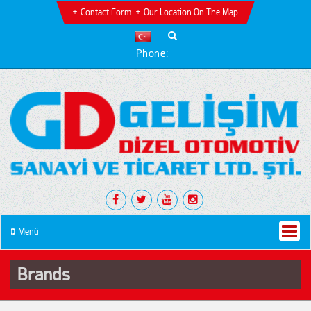
Contact Form
Our Location On The Map
Phone:
Menü
Brands