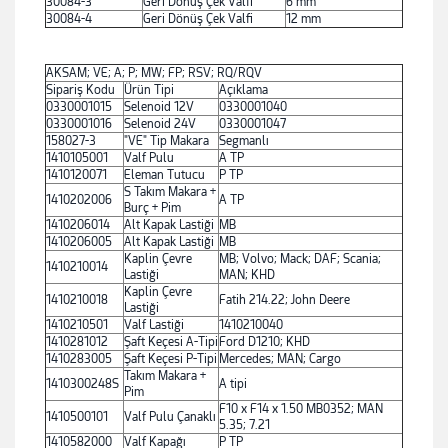
30084-3
Geri Dönüş Çek Valfi
6 mm
30084-4
Geri Dönüş Çek Valfi
12 mm
AKSAM; VE; A; P; MW; FP; RSV; RQ/RQV
Sipariş Kodu
Ürün Tipi
Açıklama
0330001015
Selenoid 12V
0330001040
0330001016
Selenoid 24V
0330001047
158027-3
"VE" Tip Makara
Segmanlı
1410105001
Valf Pulu
A TP
1410120071
Eleman Tutucu
P TP
S Takım Makara +
1410202006
A TP
Burç + Pim
1410206014
Alt Kapak Lastiği
MB
1410206005
Alt Kapak Lastiği
MB
Kaplin Çevre
MB; Volvo; Mack; DAF; Scania;
1410210014
Lastiği
MAN; KHD
Kaplin Çevre
1410210018
Fatih 214.22; John Deere
Lastiği
1410210501
Valf Lastiği
1410210040
1410281012
Şaft Keçesi A-Tipi
Ford D1210; KHD
1410283005
Şaft Keçesi P-Tipi
Mercedes; MAN; Cargo
Takım Makara +
1410300248S
A tipi
Pim
F10 x F14 x 1.50 MB0352; MAN
1410500101
Valf Pulu Çanaklı
5.35; 7.21
1410582000
Valf Kapağı
P TP