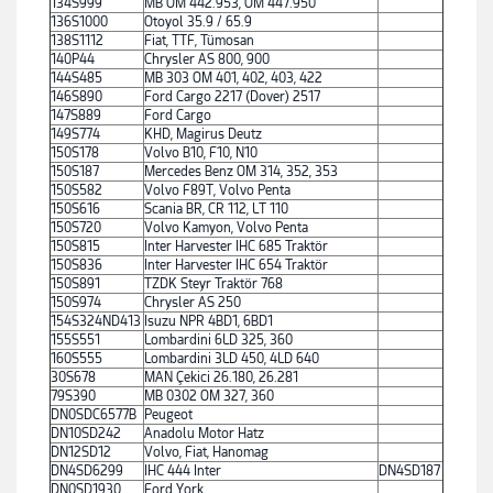
134S999
MB OM 442.953, OM 447.950
136S1000
Otoyol 35.9 / 65.9
138S1112
Fiat, TTF, Tümosan
140P44
Chrysler AS 800, 900
144S485
MB 303 OM 401, 402, 403, 422
146S890
Ford Cargo 2217 (Dover) 2517
147S889
Ford Cargo
149S774
KHD, Magirus Deutz
150S178
Volvo B10, F10, N10
150S187
Mercedes Benz OM 314, 352, 353
150S582
Volvo F89T, Volvo Penta
150S616
Scania BR, CR 112, LT 110
150S720
Volvo Kamyon, Volvo Penta
150S815
Inter Harvester IHC 685 Traktör
150S836
Inter Harvester IHC 654 Traktör
150S891
TZDK Steyr Traktör 768
150S974
Chrysler AS 250
154S324ND413
Isuzu NPR 4BD1, 6BD1
155S551
Lombardini 6LD 325, 360
160S555
Lombardini 3LD 450, 4LD 640
30S678
MAN Çekici 26.180, 26.281
79S390
MB 0302 OM 327, 360
DN0SDC6577B
Peugeot
DN10SD242
Anadolu Motor Hatz
DN12SD12
Volvo, Fiat, Hanomag
DN4SD6299
IHC 444 Inter
DN4SD187
DN0SD1930
Ford York