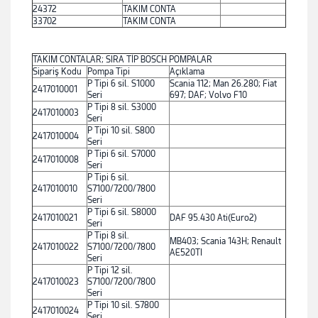
24372
TAKIM CONTA
33702
TAKIM CONTA
TAKIM CONTALAR; SIRA TİP BOSCH POMPALAR
Sipariş Kodu
Pompa Tipi
Açıklama
P Tipi 6 sil. S1000
Scania 112; Man 26.280; Fiat
2417010001
Seri
697; DAF; Volvo F10
P Tipi 8 sil. S3000
2417010003
Seri
P Tipi 10 sil. S800
2417010004
Seri
P Tipi 6 sil. S7000
2417010008
Seri
P Tipi 6 sil.
2417010010
S7100/7200/7800
Seri
P Tipi 6 sil. S8000
2417010021
DAF 95.430 Ati(Euro2)
Seri
P Tipi 8 sil.
MB403; Scania 143H; Renault
2417010022
S7100/7200/7800
AE520TI
Seri
P Tipi 12 sil.
2417010023
S7100/7200/7800
Seri
P Tipi 10 sil. S7800
2417010024
Seri