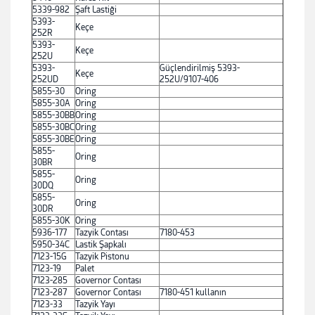
5339-982
Şaft Lastiği
5393-
Keçe
252R
5393-
Keçe
252U
5393-
Güçlendirilmiş 5393-
Keçe
252UD
252U/9107-406
5855-30
Oring
5855-30A
Oring
5855-30BB
Oring
5855-30BC
Oring
5855-30BE
Oring
5855-
Oring
30BR
5855-
Oring
30DQ
5855-
Oring
30DR
5855-30K
Oring
5936-177
Tazyik Contası
7180-453
5950-34C
Lastik Şapkalı
7123-15G
Tazyik Pistonu
7123-19
Palet
7123-285
Governor Contası
7123-287
Governor Contası
7180-451 kullanın
7123-33
Tazyik Yayı