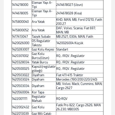
Eleman Yayı A-
1414218000
2414618027 (Uzun)
Tipi
Eleman Yayı A-
1414618005
2414618028 (Kısa)
Tipi
KHD; MAN; MB; Ford D1210; Fatih
1415800040
Ara Yatak
200.27
DAF; Volvo; Scania; Fiat 697;
1415800052
Ara Yatak
MAN; MB
1417413047
Tazyik Subabı
MB 2521, 0304; MAN; Fatih
OS Regulatör
1420026000
1420026004 Küçük
Takozu
1420283007
Gaz Kolu Keçesi
Standart
Gaz Kolu
1420301002
RQ../RQV..Regülatör
Burcu(Uzun)
1420328034
Yatak Burcu
RQ../RQV..Regülatör
Kapsül(regülatör
1420500025
RQ../RQV..Regülatör
göbeği)
1420503022
Diyafram
Fiat 411-415 Traktör
1420503024
Diyafram
Mercedes (190/200/220/240)
MB; Volvo; Mack; Cummins; MAN;
1420503034
Diyafram
Cargo 2627
1420560004
Kor Tapa
Regülatör
1422001111
RQ-RQV
Mafsalı
Fatik Pro 822; Cargo 2626; MAN
1422002432
Gaz Kolu
26.230; MB0305
1422013039
Gaz Mili Çatalı