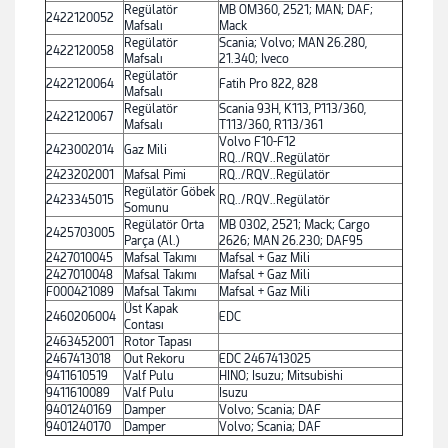
Regülatör
MB OM360, 2521; MAN; DAF;
2422120052
Mafsalı
Mack
Regülatör
Scania; Volvo; MAN 26.280,
2422120058
Mafsalı
21.340; Iveco
Regülatör
2422120064
Fatih Pro 822, 828
Mafsalı
Regülatör
Scania 93H, K113, P113/360,
2422120067
Mafsalı
T113/360, R113/361
Volvo F10-F12
2423002014
Gaz Mili
RQ../RQV..Regülatör
2423202001
Mafsal Pimi
RQ../RQV..Regülatör
Regülatör Göbek
2423345015
RQ../RQV..Regülatör
Somunu
Regülatör Orta
MB 0302, 2521; Mack; Cargo
2425703005
Parça (Al.)
2626; MAN 26.230; DAF95
2427010045
Mafsal Takımı
Mafsal + Gaz Mili
2427010048
Mafsal Takımı
Mafsal + Gaz Mili
F000421089
Mafsal Takımı
Mafsal + Gaz Mili
Üst Kapak
2460206004
EDC
Contası
2463452001
Rotor Tapası
2467413018
Out Rekoru
EDC 2467413025
9411610519
Valf Pulu
HINO; Isuzu; Mitsubishi
9411610089
Valf Pulu
Isuzu
9401240169
Damper
Volvo; Scania; DAF
9401240170
Damper
Volvo; Scania; DAF