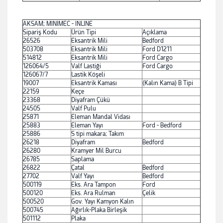
AKSAM; MINIMEC - INLINE
Sipariş Kodu
Ürün Tipi
Açıklama
26526
Eksantrik Mili
Bedford
503708
Eksantrik Mili
Ford D1211
514812
Eksantrik Mili
Ford Cargo
126064/5
Valf Lastiği
Ford Cargo
126067/7
Lastik Köşeli
19007
Eksantrik Kaması
(Kalın Kama) B Tipi
22159
Keçe
23368
Diyafram Çükü
24505
Valf Pulu
25871
Eleman Mandal Vidası
25883
Eleman Yayı
Ford - Bedford
25886
S tipi makara; Takım
26218
Diyafram
Bedford
26280
Kramyer Mil Burcu
26785
Saplama
26822
Çatal
Bedford
27702
Valf Yayı
Bedford
500119
Eks. Ara Tampon
Ford
500120
Eks. Ara Rulman
Çelik
500520
Gov. Yayı Kamyon Kalın
500745
Ağırlık-Plaka Birleşik
501112
Plaka