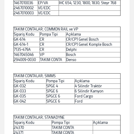
1467010036
EP/VA
IHC 654, 1230, 1800, 1830; Steyr 768
2467010002
VE/EDC
2467010003
VE/EDC
TAKIM CONTALAR; COMMON RAIL ve VP
Sipariş Kodu
Pompa Tipi
Açıklama
GK-614
CR
CR/CP1 Genel Bosch
GK-614-1
CR
CR/CP1 Genel Komple Bosch
7135-479A
CR
Delphi
1467045046
VP
Bosch
294009-0030
TAKIM CONTA
Denso
TAKIM CONTALAR; SIMMS
Sipariş Kodu
Pompa Tipi
Açıklama
GK-032
SPGE 4
4 Silindir Traktör
GK-033
SPGE 6
6 Silindir Kamyon
GK-035
SPGCE 6
Ford Cargo
GK-042
SPGCE 6
Ford
TAKIM CONTALAR; STANADYNE
Sipariş Kodu
Pompa Tipi
Açıklama
24370
TAKIM CONTA
24371
TAKIM CONTA