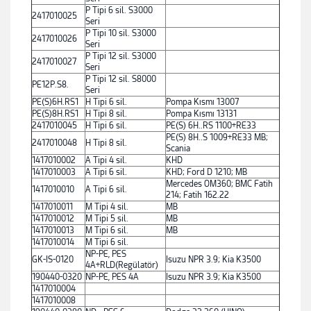
P Tipi 6 sil. S3000
2417010025
Seri
P Tipi 10 sil. S3000
2417010026
Seri
P Tipi 12 sil. S3000
2417010027
Seri
P Tipi 12 sil. S8000
PE12P.S8.
Seri
PE(S)6H.RS1
H Tipi 6 sil.
Pompa Kısmı 13007
PE(S)8H.RS1
H Tipi 8 sil.
Pompa Kısmı 13131
2417010045
H Tipi 6 sil.
PE(S) 6H..RS 1100+RE33
PE(S) 8H..S 1009+RE33 MB;
2417010048
H Tipi 8 sil.
Scania
1417010002
A Tipi 4 sil.
KHD
1417010003
A Tipi 6 sil.
KHD; Ford D 1210; MB
Mercedes OM360; BMC Fatih
1417010010
A Tipi 6 sil.
214; Fatih 162.22
1417010011
M Tipi 4 sil.
MB
1417010012
M Tipi 5 sil.
MB
1417010013
M Tipi 6 sil.
MB
1417010014
M Tipi 6 sil.
NP-PE, PES
GK-IS-0120
Isuzu NPR 3.9; Kia K3500
4A+RLD(Regülatör)
190440-0320
NP-PE, PES 4A
Isuzu NPR 3.9; Kia K3500
1417010004
1417010008