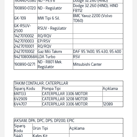
190440-0380
ND - PES 6
Dodge 32.260 (HINO)
Dodge 32.260 (HINO); HINO
190890-0720
ND - Regülatör
FB112
BMC Yavuz 2200 (Volvo
GK-109
MW Tipi 6 Sil.
TD60)
GK-RSUV-
RSUV - Regülatör
2500
1427010002
RQ/RQV
1427010003
EP/RSV
2427010001
RQ/RQV
2427010002
Gaz Mili Takımı
DAF 95.1400; 95.430; 95.400
9421080068A
LDA Turbo
RSV
ND - R801 Mek.
190890-0271
Mitsubishi Canter
Regülatör
TAKIM CONTALAR; CATERPILLAR
Sipariş Kodu
Pompa Tipi
Açıklama
6N1133
CATERPILLAR 3306 MOTOR
6V2909
CATERPILLAR 3208 MOTOR
6V4707
CATERPILLAR 3306 MOTOR
12089
AKSAM; DPA; DPC; DPS; DP200; EPIC
Sipariş
Ürün Tipi
Açıklama
Kodu
5440
Kafes Kit