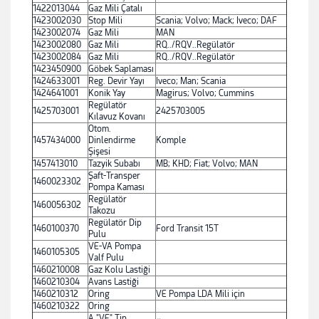
1422013044
Gaz Mili Çatalı
1423002030
Stop Mili
Scania; Volvo; Mack; Iveco; DAF
1423002074
Gaz Mili
MAN
1423002080
Gaz Mili
RQ../RQV..Regülatör
1423002084
Gaz Mili
RQ../RQV..Regülatör
1423450900
Göbek Saplaması
1424633001
Reg. Devir Yayı
Iveco; Man; Scania
1424641001
Konik Yay
Magirus; Volvo; Cummins
Regülatör
1425703001
2425703005
Kılavuz Kovanı
Otom.
1457434000
Dinlendirme
Komple
Şişesi
1457413010
Tazyik Subabı
MB; KHD; Fiat; Volvo; MAN
Şaft-Transper
1460023302
Pompa Kaması
Regülatör
1460056302
Takozu
Regülatör Dip
1460100370
Ford Transit 15T
Pulu
VE-VA Pompa
1460105305
Valf Pulu
1460210008
Gaz Kolu Lastiği
1460210304
Avans Lastiği
1460210312
Oring
VE Pompa LDA Mili için
1460210322
Oring
A "VE" Tip