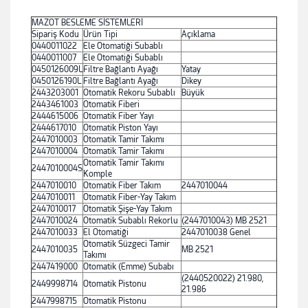
MAZOT BESLEME SİSTEMLERİ
Sipariş Kodu
Ürün Tipi
Açıklama
0440011022
Ele Otomatiği Subablı
0440011007
Ele Otomatiği Subablı
0450126009L
Filtre Bağlantı Ayağı
Yatay
0450126190L
Filtre Bağlantı Ayağı
Dikey
2443203001
Otomatik Rekoru Subablı
Büyük
2443461003
Otomatik Fiberi
2444615006
Otomatik Fiber Yayı
2444617010
Otomatik Piston Yayı
2447010003
Otomatik Tamir Takımı
2447010004
Otomatik Tamir Takımı
Otomatik Tamir Takımı
2447010004S
Komple
2447010010
Otomatik Fiber Takım
2447010044
2447010011
Otomatik Fiber-Yay Takım
2447010017
Otomatik Şişe-Yay Takım
2447010024
Otomatik Subablı Rekorlu
(2447010043) MB 2521
2447010033
El Otomatiği
2447010038 Genel
Otomatik Süzgeci Tamir
2447010035
MB 2521
Takımı
2447419000
Otomatik (Emme) Subabı
(2440520022) 21.980,
2449998714
Otomatik Pistonu
21.986
2447998715
Otomatik Pistonu