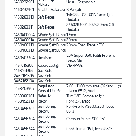
1460232901
Üçlü + Segmansız
Makara
1460232901
S Tabla Makarası
K Parçalı
1460283312-301A 17mm Çift
1460283310
Şaft Keçesi
Dudaklı
2460283001-307S 20mm Çift
1460283311
Şaft Keçesi
Dudaklı
1460400004
Gövde-Şaft Burcu
17mm
1460400014
Gövde-Şaft Burcu
20mm
1460400310
Gövde-Şaft Burcu
20mm Ford Transit T16
1460400313
Gövde-Şaft Burcu
LDA Super 950; Fatih Pro 617;
1460503304
Diyafram
Iveco; Man
1461015300
Kapak Lastiği
VE-NP-VE
1463161366
Gaz Kolu
2463161596
Gaz Kolu
3464162104
Gaz Kolu
Regülatör
7.60 - 11.00 mm arası(18 farklı uç)
1463203907
Kapsül Ucu Seti
- Iveco 8512; Audi
1463386301
Nefeslik
Tüm "VE" Pompalar için
1463452313
Rakor
Ford 2.4, Iveco
Geri Dönüş
Ford-York; AS900, 250; Iveco
1463456303
Rekoru
8513
Geri Dönüş
1463456304
Chrysler Super 900-951
Rekoru
Geri Dönüş
1463456344
Ford Transit 15T; Iveco 8515
Rekoru