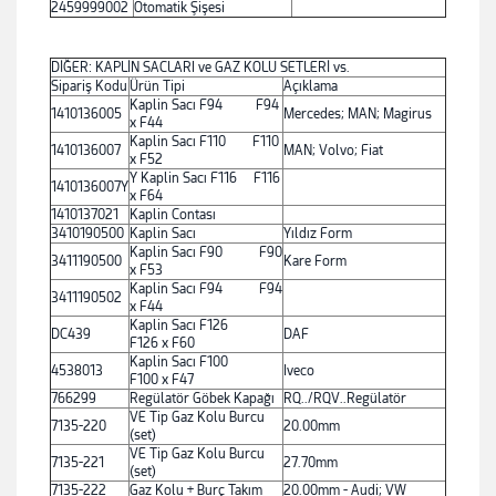
2459999002
Otomatik Şişesi
DİĞER: KAPLİN SACLARI ve GAZ KOLU SETLERİ vs.
Sipariş Kodu
Ürün Tipi
Açıklama
Kaplin Sacı F94 F94
1410136005
Mercedes; MAN; Magirus
x F44
Kaplin Sacı F110 F110
1410136007
MAN; Volvo; Fiat
x F52
Y Kaplin Sacı F116 F116
1410136007Y
x F64
1410137021
Kaplin Contası
3410190500
Kaplin Sacı
Yıldız Form
Kaplin Sacı F90 F90
3411190500
Kare Form
x F53
Kaplin Sacı F94 F94
3411190502
x F44
Kaplin Sacı F126
DC439
DAF
F126 x F60
Kaplin Sacı F100
4538013
Iveco
F100 x F47
766299
Regülatör Göbek Kapağı
RQ../RQV..Regülatör
VE Tip Gaz Kolu Burcu
7135-220
20.00mm
(set)
VE Tip Gaz Kolu Burcu
7135-221
27.70mm
(set)
7135-222
Gaz Kolu + Burç Takım
20.00mm - Audi; VW