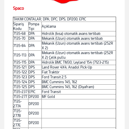
Spaco
TAKIM CONTALAR; DPA; DPC; DPS; DP200; EPIC
Sipariş
Pompa
Açıklama
Kodu
Tipi
7135-68
DPA
Hidrolik (kısa) otomatik avans tertibatı
7135-70
DPA
Mekanik (Uzun) otomatik avans tertibatı
Mekanik (Uzun) otomatik avans tertibatı (252R
7135-84
DPA
X 2)
Mekanik (Uzun) otomatik avans tertibatı (252R
7135-113
DPA
X 2) Çelik pullu
7135-115
DPA
Hidrolik BMC TM30; Leyland 154 (7123-215)
7135-121
DPS
Land Rover 4X4; Anadol Pick-Up
7135-122
DPS
Fiat Traktör
7135-123
DPS
Ford Transit 2.5
7135-124
DPS
BMC Cummins 145, 162
7135-125
DPS
BMC Cummins 145, 162 (Diyafram)
7135-237
EPIC
Ford Transit
7135-277
DP200
MF Gold
7135-
DP200
277A
7135-
DP200
277B
7135-
DP200
277E