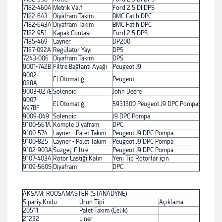
7182-460A
Metrik Valf
Ford 2.5 DI DPS
7182-643
Diyafram Takım
BMC Fatih DPC
7182-643A
Diyafram Takım
BMC Fatih DPC
7182-951
Kapak Contası
Ford 2.5 DPS
7185-469
Layner
DP200
7187-092A
Regülatör Yayı
DPS
7243-006
Diyafram Takım
DPS
9001-742B
Filtre Bağlantı Ayağı
Peugeot J9
9002-
El Otomatiği
Peugeot
088A
9003-027E
Solenoid
John Deere
9007-
El Otomatiği
5931300 Peugeot J9 DPC Pompa
497BF
9009-049
Solenoid
J9 DPC Pompa
9100-561A
Komple Diyafram
DPC
9100-574
Layner - Palet Takım
Peugeot J9 DPC Pompa
9100-825
Layner - Palet Takım
Peugeot J9 DPC Pompa
9102-903A
Süzgeç Filtre
Peugeot J9 DPC Pompa
9107-403A
Rotor Lastiği Kalın
Yeni Tip Rotorlar için
9109-560S
Diyafram
DPC
AKSAM; ROOSAMASTER (STANADYNE)
Sipariş Kodu
Ürün Tipi
Açıklama
20511
Palet Takım (Çelik)
21232
Liner