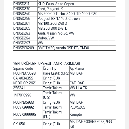
DN0SD211
KHD, Faun, Atlas Copco
DN0SD230
Ford, Peugeot J9
DN0SD240
MB 300 CD Turbo, 240D, TD, 190D 2,20
DN0SD256
Peugeot BX 17, 19D; Citroen
DN0SD261
MB 190, 200, 240 D
DN0SD265
MB 250, 300 D-G, D
DN0SD293
Audi, Nissan, Volvo, VW
DN0SD294
Volvo, VW
DN0SD297
VW
DN0SPC6209
BMC TM30, Austin OSD178, TM30
YENİ ÜRÜNLER: UPS-EUI TAMİR TAKIMLARI
Sipariş Kodu
Ürün Tipi
Açıklama
F00HN37069B
Kare Lastik (UPS)
MB; DAF
GA-403435S
Oring (EUI)
NEDO-OR-2921
Oring (EUI)
CAT; DAF
25624J
Tamir Takımı
VW UI 4 TK
Tamir Takımı
1417010998
VW
(UIS)
F00HN35933
Oring (EUI)
MB; DAF
F00VX99892
Tamir Takımı
PLD/520S
Tamir Takımı
F00VX99999S
Komple
(EUI)
MB; DAF F00HN35932, 933
GK-650
Oring (EUI)
Kit