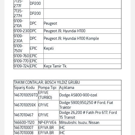
7135-
DP200
277F
7135-
DP200
277H
9109-
DPC
Peugeot
210A
9109-230
DPC
Peugeot J9; Hyundai H100
9109-
DPC
Peugeot J9; Hyundai H100 Komple
230A
9109-
EPIC
Keçeli
750V
9109-760
EPIC
9109-770
EPIC
9109-724
EPIC
Keçe Tamir Tk.
TAKIM CONTALAR; BOSCH YILDIZ GRUBU
Sipariş Kodu
Pompa Tipi
Açıklama
EP/VE
1467010059TD
Dodge AS800-900-özel
(TURBO)
Dodge S900,950,250 # Ford; Fiat
1467010059X
EP/VE
Traktör
Dodge 26,200 # Fatih Pro 617; Ford
1467010467
EP/VE
15 Transit
146600-1120
NP-EP/VE4
Mitsubishi; Isuzu; Nissan
1467010007
EP/VA.BR
IHC
1467010008
EP/VA.BR
IHC