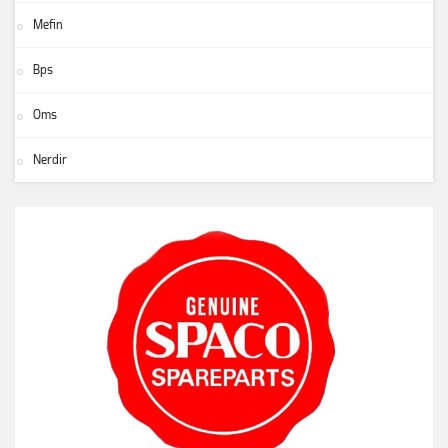
Mefin
Bps
Oms
Nerdir