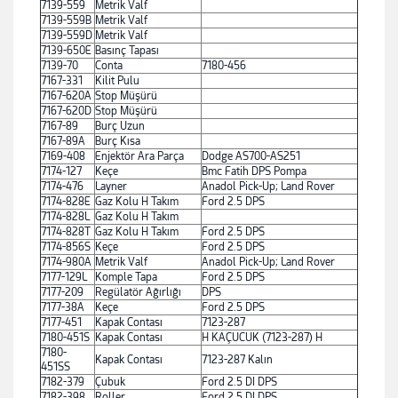
7139-559
Metrik Valf
7139-559B
Metrik Valf
7139-559D
Metrik Valf
7139-650E
Basınç Tapası
7139-70
Conta
7180-456
7167-331
Kilit Pulu
7167-620A
Stop Müşürü
7167-620D
Stop Müşürü
7167-89
Burç Uzun
7167-89A
Burç Kısa
7169-408
Enjektör Ara Parça
Dodge AS700-AS251
7174-127
Keçe
Bmc Fatih DPS Pompa
7174-476
Layner
Anadol Pick-Up; Land Rover
7174-828E
Gaz Kolu H Takım
Ford 2.5 DPS
7174-828L
Gaz Kolu H Takım
7174-828T
Gaz Kolu H Takım
Ford 2.5 DPS
7174-856S
Keçe
Ford 2.5 DPS
7174-980A
Metrik Valf
Anadol Pick-Up; Land Rover
7177-129L
Komple Tapa
Ford 2.5 DPS
7177-209
Regülatör Ağırlığı
DPS
7177-38A
Keçe
Ford 2.5 DPS
7177-451
Kapak Contası
7123-287
7180-451S
Kapak Contası
H KAÇUCUK (7123-287) H
7180-
Kapak Contası
7123-287 Kalın
451SS
7182-379
Çubuk
Ford 2.5 DI DPS
7182-398
Roller
Ford 2.5 DI DPS