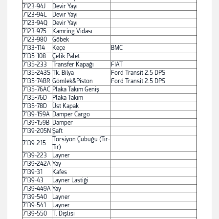
7123-94J
Devir Yayı
7123-94L
Devir Yayı
7123-94Q
Devir Yayı
7123-975
Kamring Vidası
7123-980
Göbek
7133-114
Keçe
BMC
7135-108
Çelik Palet
7135-233
Transfer Kapağı
FIAT
7135-243S
Tk. Bilya
Ford Transit 2.5 DPS
7135-74BR
Gömlek&Piston
Ford Transit 2.5 DPS
7135-76AC
Plaka Takım Geniş
7135-76D
Plaka Takım
7135-78D
Üst Kapak
7139-159A
Damper Cargo
7139-159B
Damper
7139-205N
Şaft
Torsiyon Çubuğu (Tır-
7139-215
Tır)
7139-223
Layner
7139-242A
Yay
7139-31
Kafes
7139-43
Layner Lastiği
7139-449A
Yay
7139-540
Layner
7139-541
Layner
7139-550
T. Dişlisi