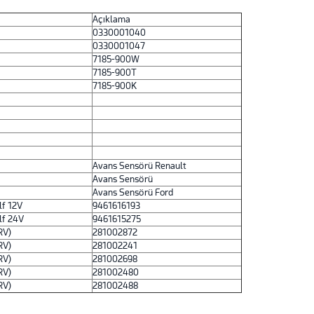
Açıklama
0330001040
0330001047
7185-900W
7185-900T
7185-900K
Avans Sensörü Renault
Avans Sensörü
Avans Sensörü Ford
lf 12V
9461616193
lf 24V
9461615275
RV)
281002872
RV)
281002241
RV)
281002698
RV)
281002480
RV)
281002488