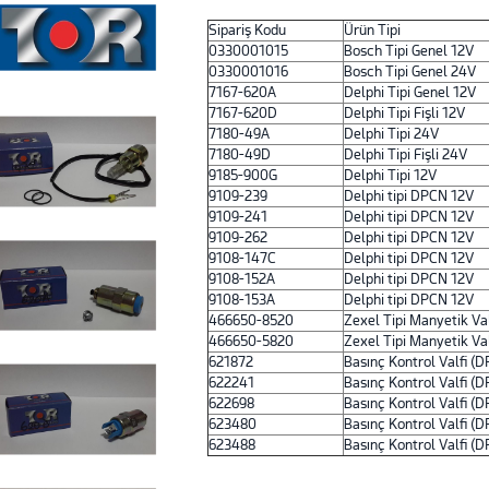
Sipariş Kodu
Ürün Tipi
0330001015
Bosch Tipi Genel 12V
0330001016
Bosch Tipi Genel 24V
7167-620A
Delphi Tipi Genel 12V
7167-620D
Delphi Tipi Fişli 12V
7180-49A
Delphi Tipi 24V
7180-49D
Delphi Tipi Fişli 24V
9185-900G
Delphi Tipi 12V
9109-239
Delphi tipi DPCN 12V
9109-241
Delphi tipi DPCN 12V
9109-262
Delphi tipi DPCN 12V
9108-147C
Delphi tipi DPCN 12V
9108-152A
Delphi tipi DPCN 12V
9108-153A
Delphi tipi DPCN 12V
466650-8520
Zexel Tipi Manyetik Va
466650-5820
Zexel Tipi Manyetik Va
621872
Basınç Kontrol Valfi (D
622241
Basınç Kontrol Valfi (D
622698
Basınç Kontrol Valfi (D
623480
Basınç Kontrol Valfi (D
623488
Basınç Kontrol Valfi (D