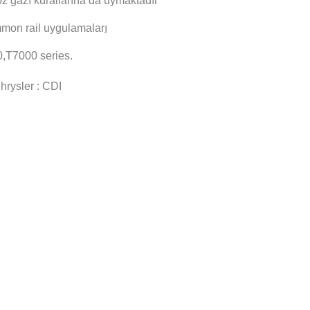
z gazı kurallarına da uymaktadır
mmon rail uygulamalar
ı
,T7000 series.
hrysler
: CDI