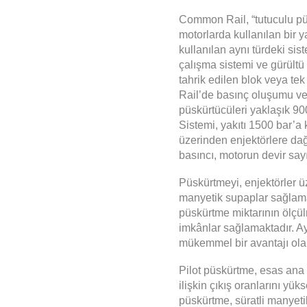
Common Rail, “tutuculu pü
motorlarda
kullanılan bir 
kullanılan aynı türdeki sis
çalışma sistemi ve gürültü
tahrik edilen blok veya te
Rail’de basınç oluşumu ve 
püskürtücüleri yaklaşık 90
Sistemi, yakıtı 1500 bar’a 
üzerinden enjektörlere dağ
basıncı, motorun devir say
Püskürtmeyi,
enjektörler
üz
manyetik supaplar sağlama
püskürtme miktarının ölçü
imkânlar sağlamaktadır. Ay
mükemmel bir avantajı olan
Pilot püskürtme, esas ana
ilişkin çıkış oranlarını yü
püskürtme, süratli manyet