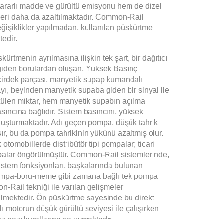
zararlı madde ve gürültü emisyonu hem de dizel
rleri daha da azaltılmaktadır. Common-Rail
ğişiklikler yapılmadan, kullanılan püskürtme
tedir.
rtmenin ayrılmasına ilişkin tek şart, bir dağıtıcı
e giden borulardan oluşan, Yüksek Basınç
kirdek parçası, manyetik supap kumandalı
ayı, beyinden
manyetik
supaba giden bir sinyal ile
rtülen miktar, hem manyetik supabın açılma
ıncına bağlıdır. Sistem basıncını, yüksek
luşturmaktadır. Adı geçen pompa, düşük tahrik
ır, bu da pompa tahrikinin yükünü azaltmış olur.
k
otomobillerde
distribütör
tipi pompalar; ticari
mpalar öngörülmüştür. Common-Rail sistemlerinde,
istem fonksiyonları, başkalarında bulunan
mpa-boru-meme gibi zamana bağlı tek pompa
on-Rail tekniği ile varılan gelişmeler
ilmektedir. Ön püskürtme sayesinde bu direkt
 motorun düşük gürültü seviyesi ile çalışırken