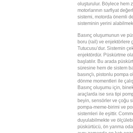
oluşturulur. Böylece hem 
motorlarının sarfiyat değe
sistemi,
motorda
önemli de
sisteminin yerini alabilmek
Basınç oluşumunun ve püskü
boru (rail) ve enjektörler
Tutucusu’dur. Sistemin çe
enjektördür. Püskürtme ol
başlatılır. Bu arada püskü
süresine hem de sistem bas
basınçlı, pistonlu pompa o
dönme momentleri ile çalış
Basınç oluşumu için, bine
araçlarda ise sıra tipi po
beyin, sensörler ve çoğu s
pompa-meme-birimi ve po
sistemleri ile eşittir. Comm
duyulabilmekte ve ölçüleb
püskürtücü, ön yanma odalı