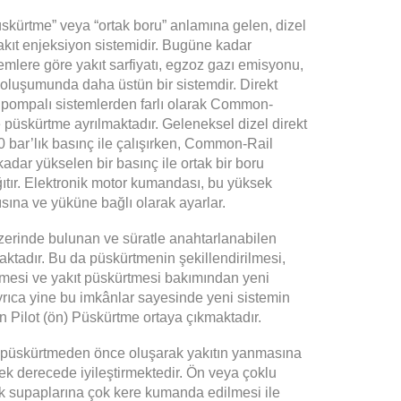
skürtme” veya “ortak boru” anlamına gelen,
dizel
yakıt enjeksiyon sistemidir. Bugüne kadar
temlere göre yakıt sarfiyatı, egzoz gazı emisyonu,
 oluşumunda daha üstün bir sistemdir. Direkt
k pompalı sistemlerden farlı olarak Common-
püskürtme ayrılmaktadır. Geleneksel dizel direkt
0 bar’lık basınç ile çalışırken, Common-Rail
kadar yükselen bir basınç ile ortak bir boru
ıtır. Elektronik motor kumandası, bu yüksek
ısına ve yüküne bağlı olarak ayarlar.
erinde bulunan ve süratle anahtarlanabilen
ktadır. Bu da püskürtmenin şekillendirilmesi,
lmesi ve yakıt püskürtmesi bakımından yeni
rıca yine bu imkânlar sayesinde yeni sistemin
 Pilot (ön) Püskürtme ortaya çıkmaktadır.
 püskürtmeden önce oluşarak yakıtın yanmasına
ksek derecede iyileştirmektedir. Ön veya çoklu
ik supaplarına çok kere kumanda edilmesi ile