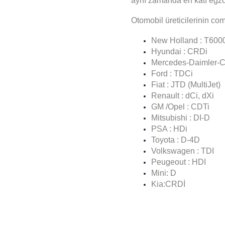
aynı zamanda en katı egzo
Otomobil üreticilerinin co
New Holland : T6000
Hyundai
: CRDi
Mercedes-Daimler-C
Ford
: TDCi
Fiat
: JTD (MultiJet)
Renault
: dCi, dXi
GM
/
Opel
: CDTi
Mitsubishi
: DI-D
PSA
: HDi
Toyota
: D-4D
Volkswagen
: TDI
Peugeout
: HDI
Mini
: D
Kia:CRDİ